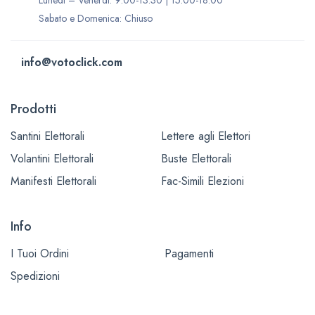
Lunedì – Venerdì: 9:00-13:30 | 15:00-18:00
Sabato e Domenica: Chiuso
info@votoclick.com
Prodotti
Santini Elettorali
Lettere agli Elettori
Volantini Elettorali
Buste Elettorali
Manifesti Elettorali
Fac-Simili Elezioni
Info
I Tuoi Ordini
Pagamenti
Spedizioni