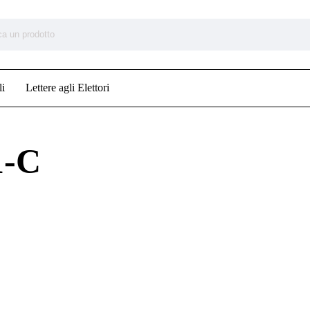
li
Lettere agli Elettori
1-C