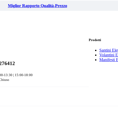
Miglior Rapporto Qualità-Prezzo
Prodotti
Santini Elet
Volantini El
Manifesti E
276412
00-13:30 | 15:00-18:00
Chiuso