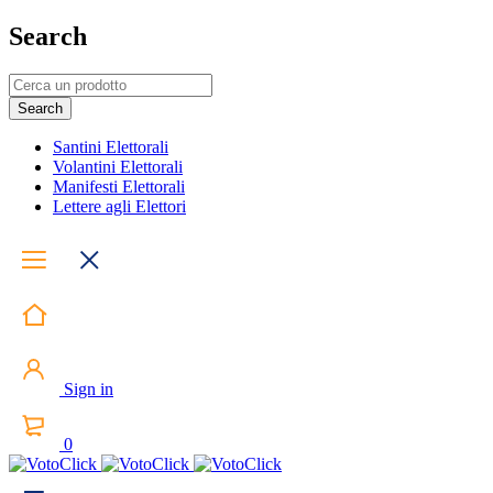
Search
Santini Elettorali
Volantini Elettorali
Manifesti Elettorali
Lettere agli Elettori
Sign in
0