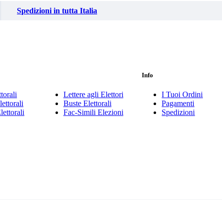
Spedizioni in tutta Italia
Info
torali
Lettere agli Elettori
I Tuoi Ordini
ettorali
Buste Elettorali
Pagamenti
lettorali
Fac-Simili Elezioni
Spedizioni