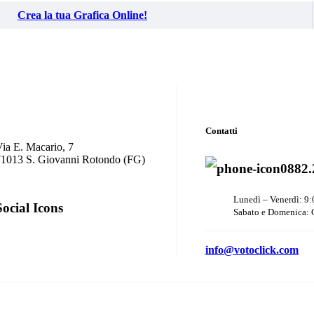
Crea la tua Grafica Online!
Contatti
ia E. Macario, 7
71013 S. Giovanni Rotondo (FG)
0882.
Lunedì – Venerdì: 9:
Social Icons
Sabato e Domenica: 
info@votoclick.com