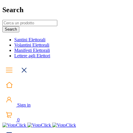
Search
Santini Elettorali
Volantini Elettorali
Manifesti Elettorali
Lettere agli Elettori
Sign in
0