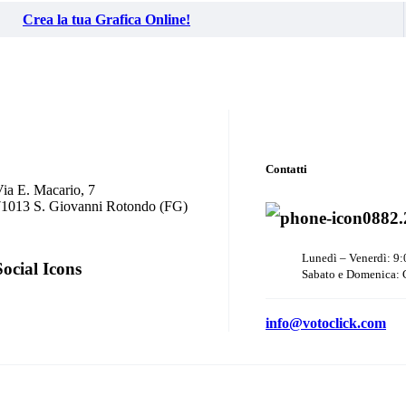
Crea la tua Grafica Online!
Contatti
ia E. Macario, 7
71013 S. Giovanni Rotondo (FG)
0882.
Lunedì – Venerdì: 9:
Social Icons
Sabato e Domenica: 
info@votoclick.com