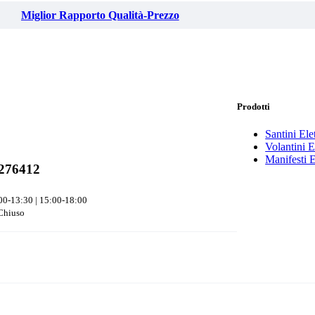
Miglior Rapporto Qualità-Prezzo
Prodotti
Santini Elet
Volantini El
Manifesti E
276412
00-13:30 | 15:00-18:00
Chiuso