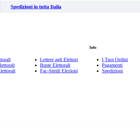
Spedizioni in tutta Italia
Info
torali
Lettere agli Elettori
I Tuoi Ordini
ettorali
Buste Elettorali
Pagamenti
lettorali
Fac-Simili Elezioni
Spedizioni