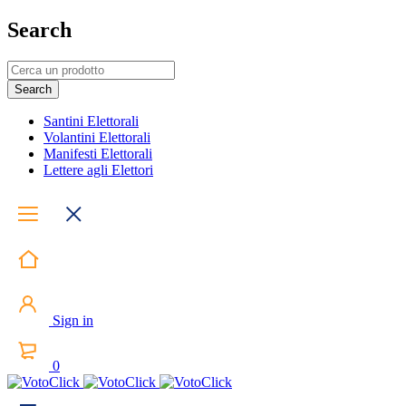
Search
Santini Elettorali
Volantini Elettorali
Manifesti Elettorali
Lettere agli Elettori
Sign in
0