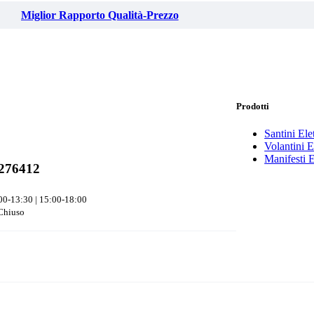
Miglior Rapporto Qualità-Prezzo
Prodotti
Santini Elet
Volantini El
Manifesti E
276412
00-13:30 | 15:00-18:00
Chiuso