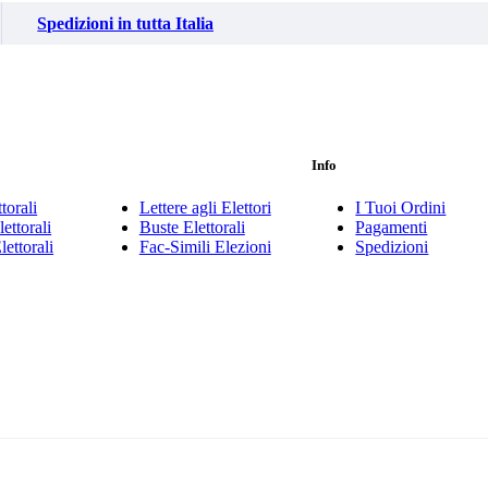
Spedizioni in tutta Italia
Info
torali
Lettere agli Elettori
I Tuoi Ordini
ettorali
Buste Elettorali
Pagamenti
lettorali
Fac-Simili Elezioni
Spedizioni