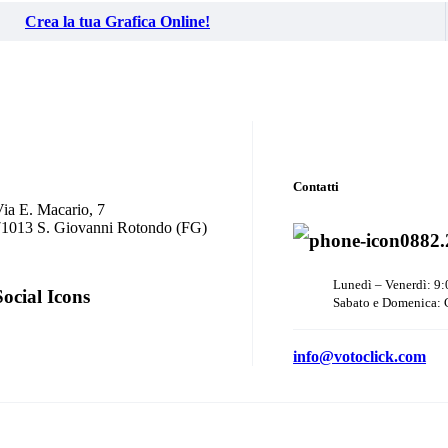
Crea la tua Grafica Online!
Contatti
ia E. Macario, 7
71013 S. Giovanni Rotondo (FG)
0882.
Lunedì – Venerdì: 9:
Social Icons
Sabato e Domenica: 
info@votoclick.com